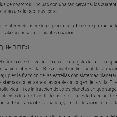
luz de nosotros? Incluso con una tan cercana, los cuarent
carían un diálogo muy lento.
a conferencia sobre inteligencia extraterrestre patrocina
 Drake propuso la siguiente ecuación:
Fp Ne Fl Fi Fc L
el número de civilizaciones en nuestra galaxia con la capac
icación interestelar. R es el nivel medio anual de formación
ia; Fp es la fracción de las estrellas con sistemas planet
 sistemas con entornos favorables al origen de la vida; Fl 
rolla vida; Fi es la fracción de estos planetas en que surg
ulación durante la vida del sol local; Fc es la fracción d
ización técnicamente avanzada; y L es la duración media de 