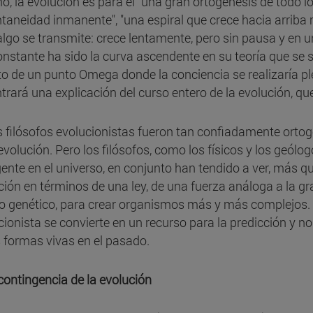
o, la evolución es para él "una gran ortogénesis de todo l
taneidad inmanente", "una espiral que crece hacia arriba 
 algo se transmite: crece lentamente, pero sin pausa y en 
onstante ha sido la curva ascendente en su teoría que se si
o de un punto Omega donde la conciencia se realizaría p
trará una explicación del curso entero de la evolución, qu
 filósofos evolucionistas fueron tan confiadamente orto
 evolución. Pero los filósofos, como los físicos y los geól
igente en el universo, en conjunto han tendido a ver, más qu
ción en términos de una ley, de una fuerza análoga a la 
o genético, para crear organismos más y más complejos. De
cionista se convierte en un recurso para la predicción y no
s formas vivas en el pasado.
 contingencia de la evolución