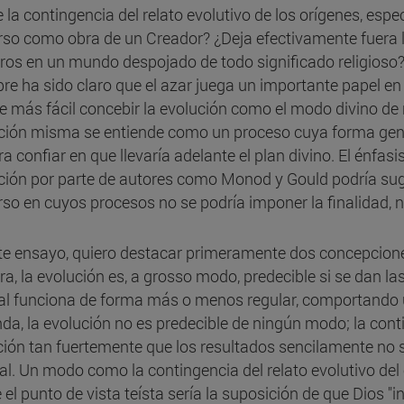
 la contingencia del relato evolutivo de los orígenes, espe
rso como obra de un Creador? ¿Deja efectivamente fuera la
ros en un mundo despojado de todo significado religioso
re ha sido claro que el azar juega un importante papel en
e más fácil concebir la evolución como el modo divino de r
ción misma se entiende como un proceso cuya forma genera
a confiar en que llevaría adelante el plan divino. El énfasi
ción por parte de autores como Monod y Gould podría suge
rso en cuyos procesos no se podría imponer la finalidad, n
te ensayo, quiero destacar primeramente dos concepciones
ra, la evolución es, a grosso modo, predecible si se dan l
al funciona de forma más o menos regular, comportando u
da, la evolución no es predecible de ningún modo; la conti
ción tan fuertemente que los resultados sencilamente no 
al. Un modo como la contingencia del relato evolutivo de
 el punto de vista teísta sería la suposición de que Dios "i