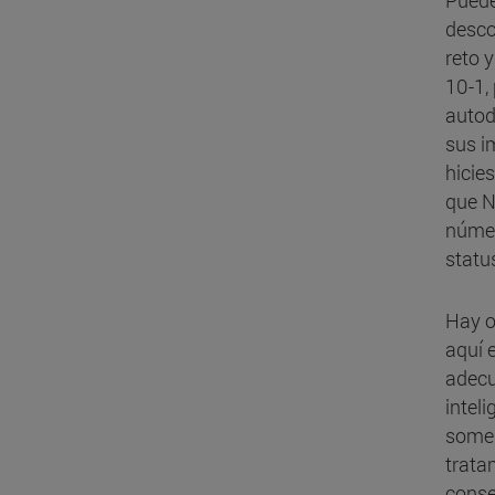
Puede
desco
reto 
10-1,
autod
sus i
hicie
que N
númer
status
Hay o
aquí 
adecu
intel
somer
trata
conse