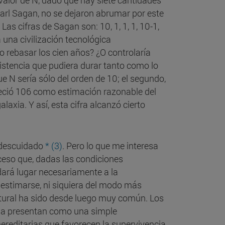
 valor de N, dado que hay siete cantidades
Carl Sagan, no se dejaron abrumar por este
s cifras de Sagan son: 10, 1, 1, 1, 10-1,
 una civilización tecnológica
 rebasar los cien años? ¿O controlaría
istencia que pudiera durar tanto como lo
ue N sería sólo del orden de 10; el segundo,
ció 106 como estimación razonable del
xia. Y así, esta cifra alcanzó cierto
 descuidado
* (3)
. Pero lo que me interesa
ceso que, dadas las condiciones
dará lugar necesariamente a la
a estimarse, ni siquiera del modo más
atural ha sido desde luego muy común. Los
o la presentan como una simple
hereditarias que favorecen la supervivencia