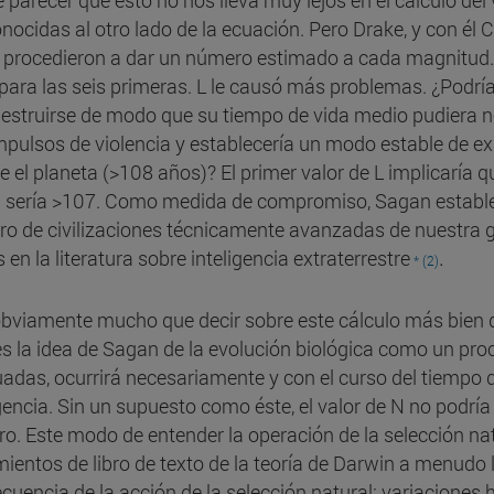
 parecer que esto no nos lleva muy lejos en el cálculo del
nocidas al otro lado de la ecuación. Pero Drake, y con él 
y procedieron a dar un número estimado a cada magnitud. La
 para las seis primeras. L le causó más problemas. ¿Podría
estruirse de modo que su tiempo de vida medio pudiera no
mpulsos de violencia y establecería un modo estable de ex
se el planeta (>108 años)? El primer valor de L implicaría q
 sería >107. Como medida de compromiso, Sagan estable
o de civilizaciones técnicamente avanzadas de nuestra gala
.
 en la literatura sobre inteligencia extraterrestre
* (2)
bviamente mucho que decir sobre este cálculo más bien
es la idea de Sagan de la evolución biológica como un pro
adas, ocurrirá necesariamente y con el curso del tiempo 
igencia. Sin un supuesto como éste, el valor de N no podrí
o. Este modo de entender la operación de la selección n
mientos de libro de texto de la teoría de Darwin a menud
cuencia de la acción de la selección natural: variaciones 