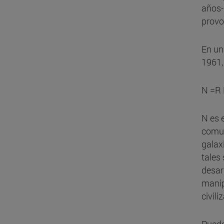
años-
provo
En un
1961,
N =R 
N es 
comun
galax
tales
desar
manip
civil