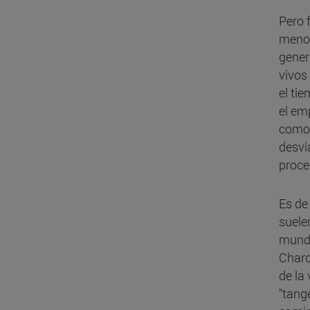
Pero 
menos
gener
vivos
el ti
el em
como 
desvi
proce
Es de
suele
mundo
Chard
de la
"tang