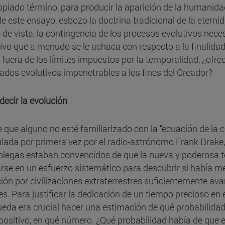
opiado término, para producir la aparición de la humanidad
de este ensayo, esbozo la doctrina tradicional de la eterni
 de vista, la contingencia de los procesos evolutivos nece
ivo que a menudo se le achaca con respecto a la finalidad
fuera de los límites impuestos por la temporalidad, ¿ofrec
tados evolutivos impenetrables a los fines del Creador?
decir la evolución
 que alguno no esté familiarizado con la "ecuación de la ci
lada por primera vez por el radio-astrónomo Frank Drake,
olegas estaban convencidos de que la nueva y poderosa te
zarse en un esfuerzo sistemático para descubrir si había 
ción por civilizaciones extraterrestres suficientemente a
es. Para justificar la dedicación de un tiempo precioso en
eda era crucial hacer una estimación de qué probabilidad ha
positivo, en qué número. ¿Qué probabilidad había de que ex