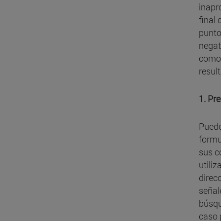
inapr
final 
punto
negat
como 
resul
1. Pre
Puede
formu
sus c
utili
direc
señal
búsqu
caso 