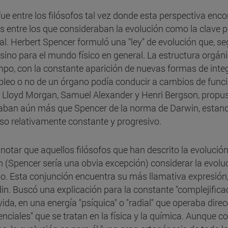
fue entre los filósofos tal vez donde esta perspectiva enc
 entre los que consideraban la evolución como la clave pa
al. Herbert Spencer formuló una "ley" de evolución que, segú
 sino para el mundo físico en general. La estructura orgá
empo, con la constante aparición de nuevas formas de int
pleo o no de un órgano podía conducir a cambios de funció
Lloyd Morgan, Samuel Alexander y Henri Bergson, propusi
aban aún más que Spencer de la norma de Darwin, estando
so relativamente constante y progresivo.
 notar que aquellos filósofos que han descrito la evoluci
n (Spencer sería una obvia excepción) considerar la evolu
. Esta conjunción encuentra su más llamativa expresión, ta
in. Buscó una explicación para la constante "complejificac
 vida, en una energía "psíquica" o "radial" que operaba dire
enciales" que se tratan en la física y la química. Aunque c