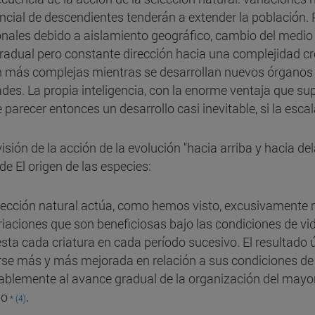
encial de descendientes tenderán a extender la población
onales debido a aislamiento geográfico, cambio del medio a
radual pero constante dirección hacia una complejidad cr
 más complejas mientras se desarrollan nuevos órganos 
dades. La propia inteligencia, con la enorme ventaja que s
 parecer entonces un desarrollo casi inevitable, si la esc
visión de la acción de la evolución "hacia arriba y hacia de
de El origen de las especies:
lección natural actúa, como hemos visto, excusivamente 
riaciones que son beneficiosas bajo las condiciones de vi
sta cada criatura en cada período sucesivo. El resultado 
rse más y más mejorada en relación a sus condiciones de 
tablemente al avance gradual de la organización del mayo
.
o
* (4)