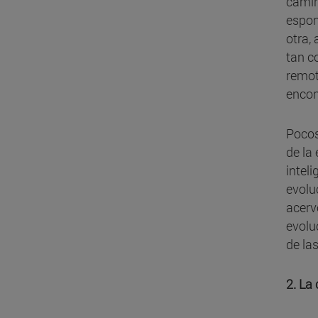
camin
espon
otra,
tan c
remot
encon
Pocos
de la
intel
evolu
acerv
evolu
de la
2. La