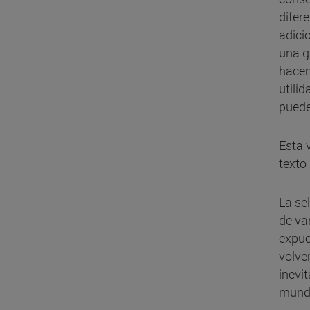
difer
adici
una g
hacen
utili
puede
Esta 
texto 
La se
de va
expue
volve
inevi
mund