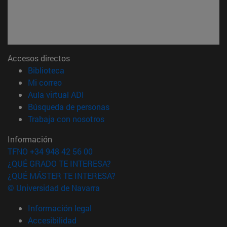
Accesos directos
(abre en nueva ventana)
Biblioteca
(abre en nueva ventana)
Mi correo
(abre en nueva ventana)
Aula virtual ADI
(abre en nueva ventana)
Búsqueda de personas
(abre en nueva ventana)
Trabaja con nosotros
Información
TFNO +34 948 42 56 00
¿QUÉ GRADO TE INTERESA?
¿QUÉ MÁSTER TE INTERESA?
© Universidad de Navarra
Información legal
Accesibilidad