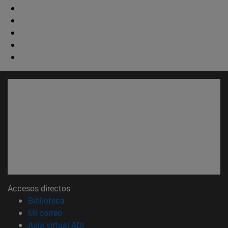
Accesos directos
(abre en nueva ventana)
Biblioteca
(abre en nueva ventana)
Mi correo
(abre en nueva ventana)
Aula virtual ADI