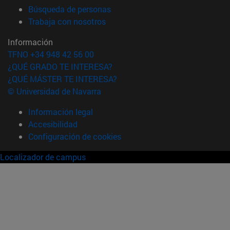
(abre en nueva ventana)
Búsqueda de personas
(abre en nueva ventana)
Trabaja con nosotros
Información
TFNO +34 948 42 56 00
¿QUÉ GRADO TE INTERESA?
¿QUÉ MÁSTER TE INTERESA?
© Universidad de Navarra
Información legal
Accesibilidad
Configuración de cookies
Localizador de campus