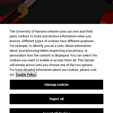
Conoce otros clubes de la
The University of Navarra website uses our own and third-
party cookies to store and retrieve information when you
Facultad
browse. Different types of cookies have different purposes.
For example, to identify you as a user, obtain information
about your browsing habits respecting your privacy, or
personalize how the content is displayed. You can select the
cookies you want to enable or accept them all. This banner
VER
will remain active until you choose one of the two options.
For more detailed information about our cookies, please visit
our
Cookie Policy.
Manage cookies
Campus Universitario
Reject All
Pamplona
31009
Navarra España