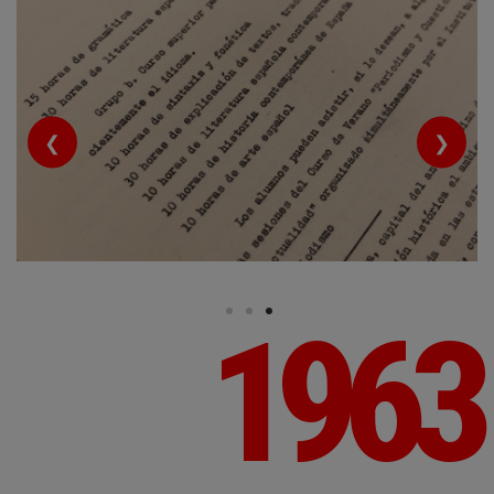
❮
❯
1963