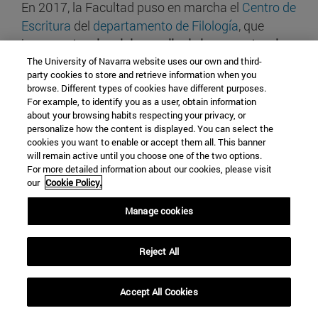
En 2017, la Facultad puso en marcha el
Centro de
Escritura
del
departamento de Filología
, que
busca
potenciar el desarrollo de la competencia
escrita
de los alumnos mientras cursan sus
The University of Navarra website uses our own and third-
party cookies to store and retrieve information when you
estudios, a través de tutorías personalizadas y
browse. Different types of cookies have different purposes.
talleres.
For example, to identify you as a user, obtain information
about your browsing habits respecting your privacy, or
personalize how the content is displayed. You can select the
cookies you want to enable or accept them all. This banner
will remain active until you choose one of the two options.
For more detailed information about our cookies, please visit
our
Cookie Policy.
Manage cookies
Reject All
Accept All Cookies