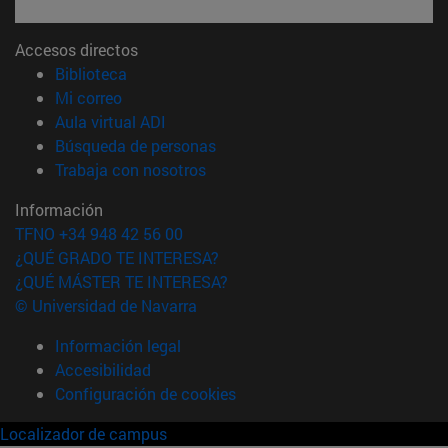
Accesos directos
(abre en nueva ventana)
Biblioteca
(abre en nueva ventana)
Mi correo
(abre en nueva ventana)
Aula virtual ADI
(abre en nueva ventana)
Búsqueda de personas
(abre en nueva ventana)
Trabaja con nosotros
Información
TFNO +34 948 42 56 00
¿QUÉ GRADO TE INTERESA?
¿QUÉ MÁSTER TE INTERESA?
© Universidad de Navarra
Información legal
Accesibilidad
Configuración de cookies
Localizador de campus