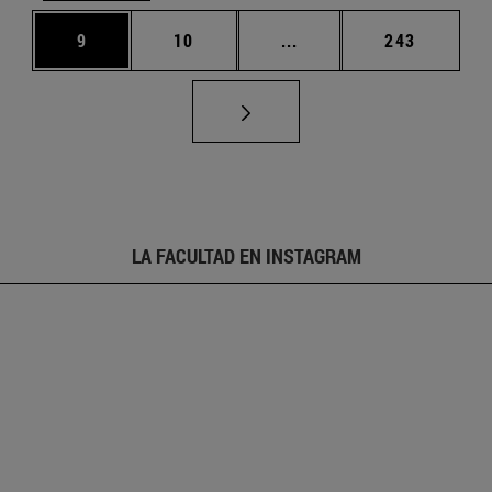
Página
Página
Páginas intermedias Us
Página
9
10
...
243
LA FACULTAD EN INSTAGRAM