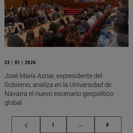
23 | 01 | 2026
José María Aznar, expresidente del
Gobierno, analiza en la Universidad de
Navarra el nuevo escenario geopolítico
global
Página
Páginas intermedias U
Página
1
...
8