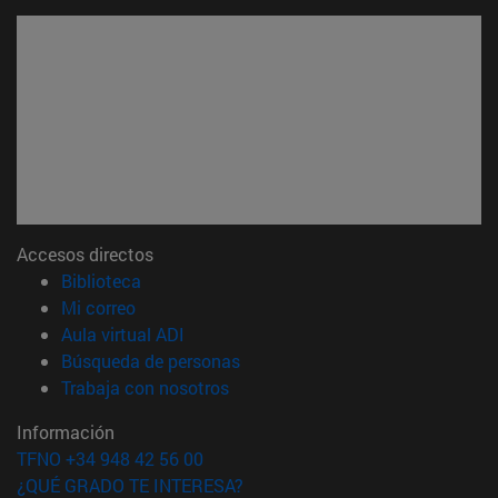
Accesos directos
(abre en nueva ventana)
Biblioteca
(abre en nueva ventana)
Mi correo
(abre en nueva ventana)
Aula virtual ADI
(abre en nueva ventana)
Búsqueda de personas
(abre en nueva ventana)
Trabaja con nosotros
Información
TFNO +34 948 42 56 00
¿QUÉ GRADO TE INTERESA?