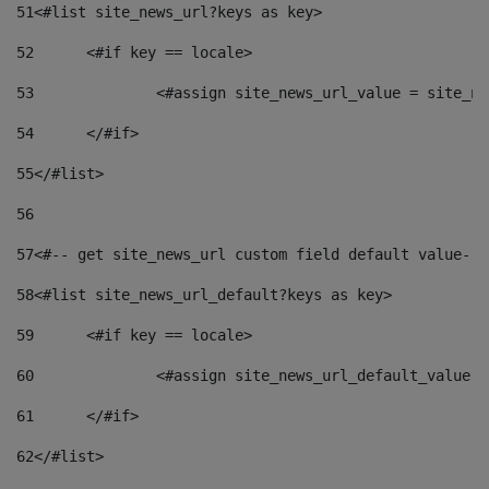
51
<#list site_news_url?keys as key> 
52
	<#if key == locale> 
53
		<#assign site_news_url_value = site_n
54
	</#if> 
55
</#list> 
56
57
<#-- get site_news_url custom field default value-->
58
<#list site_news_url_default?keys as key> 
59
	<#if key == locale> 
60
		<#assign site_news_url_default_value 
61
	</#if> 
62
</#list> 