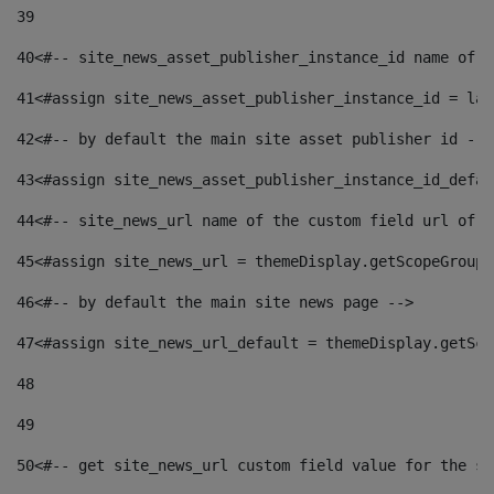
39
40
<#-- site_news_asset_publisher_instance_id name of t
41
<#assign site_news_asset_publisher_instance_id = lay
42
<#-- by default the main site asset publisher id -->
43
<#assign site_news_asset_publisher_instance_id_defau
44
<#-- site_news_url name of the custom field url of t
45
<#assign site_news_url = themeDisplay.getScopeGroup(
46
<#-- by default the main site news page --> 
47
<#assign site_news_url_default = themeDisplay.getSco
48
49
50
<#-- get site_news_url custom field value for the si