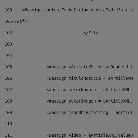
100
    <#assign contentFechaString = dateToUse?string[
101
</#if> 
102
				</#if>		 
103
104
105
    		 <#assign aArticleXML = saxReaderU
106
    		 <#assign tituloNoticia = aArticle
107
    		 <#assign autorNombre = aArticleXM
108
    		 <#assign autorImagen = aArticleXM
109
    		 <#assign jsonObjectString = aArti
110
111
    		 <#assign video = aArticleXML.valu