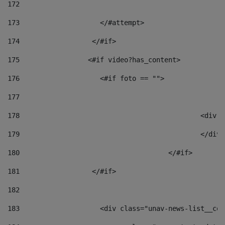
172
173
                    </#attempt> 
174
                  </#if>     
175
                 <#if video?has_content> 
176
                    <#if foto == "">  
177
178
						
179
						</
180
					</#if> 
181
                  </#if> 
182
183
                    <div class="unav-news-list__con