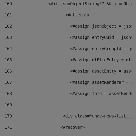
160
    		  <#if jsonObjectString?? && jsonObj
161
    		         <#attempt> 
162
                        <#assign jsonObject = jsonO
163
                        <#assign entryUuid = jsonOb
164
                        <#assign entryGroupId = get
165
                        <#assign dlFileEntry = dlFi
166
                        <#assign assetEntry = asset
167
                        <#assign assetRenderer = as
168
                        <#assign foto = assetRender
169
170
            	        <div class="unav-news-
171
                    <#recover> 