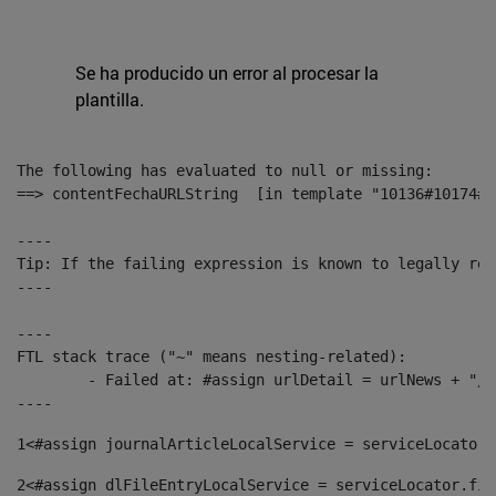
Se ha producido un error al procesar la
plantilla.
The following has evaluated to null or missing:

==> contentFechaURLString  [in template "10136#10174#1
----

Tip: If the failing expression is known to legally ref
----

----

FTL stack trace ("~" means nesting-related):

	- Failed at: #assign urlDetail = urlNews + "/-/con...  [in template "10136#10174#153676729" at line 156, column 13]

----
1
<#assign journalArticleLocalService = serviceLocator.
2
<#assign dlFileEntryLocalService = serviceLocator.fin