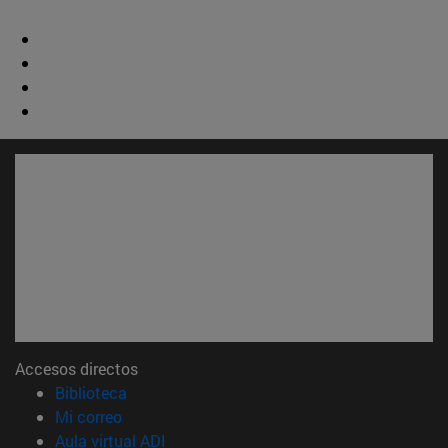
Accesos directos
(abre en nueva ventana)
Biblioteca
(abre en nueva ventana)
Mi correo
(abre en nueva ventana)
Aula virtual ADI