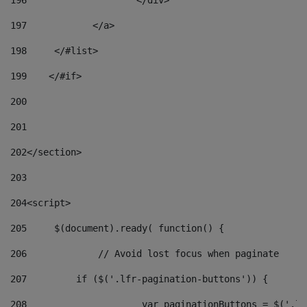
197
            </a> 
198
    	</#list> 
199
    </#if> 
200
201
202
</section> 
203
204
<script> 
205
	$(document).ready( function() { 
206
		// Avoid lost focus when paginate 
207
	    if ($('.lfr-pagination-buttons')) { 
208
			var paginationButtons = $('.