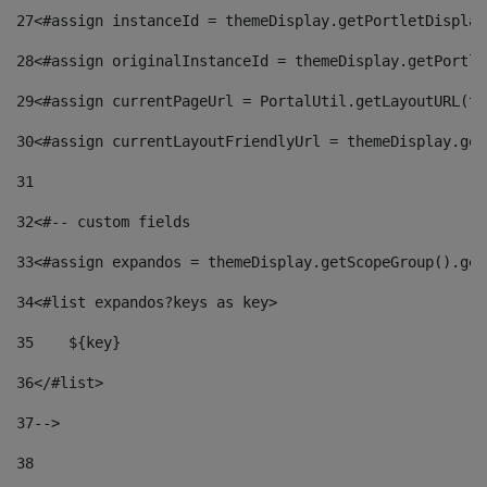
27
<#assign instanceId = themeDisplay.getPortletDisplay
28
<#assign originalInstanceId = themeDisplay.getPortle
29
<#assign currentPageUrl = PortalUtil.getLayoutURL(th
30
<#assign currentLayoutFriendlyUrl = themeDisplay.get
31
32
<#-- custom fields  
33
<#assign expandos = themeDisplay.getScopeGroup().get
34
<#list expandos?keys as key> 
35
    ${key} 
36
</#list> 
37
--> 
38