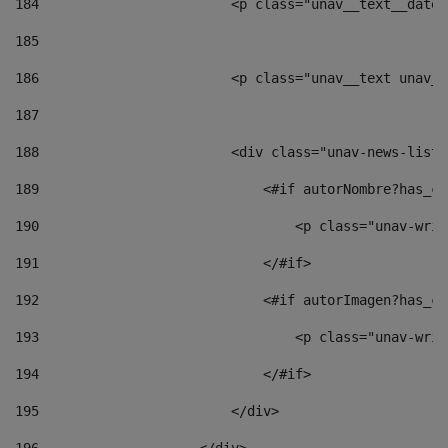
184
                        <p class="unav__text__date"
185
186
                        <p class="unav__text unav__
187
188
                        <div class="unav-news-list_
189
                            <#if autorNombre?has_co
190
                                <p class="unav-writ
191
                            </#if> 
192
                            <#if autorImagen?has_co
193
                                <p class="unav-writ
194
                            </#if> 
195
                        </div> 
196
                    </div> 