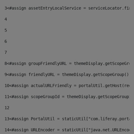
3
<#assign assetEntryLocalService = serviceLocator.find
4
5
6
7
8
<#assign groupFriendlyURL = themeDisplay.getScopeGrou
9
<#assign friendlyURL = themeDisplay.getScopeGroup().g
10
<#assign actualURLFriendly = portalUtil.getHost(requ
11
<#assign scopeGroupId = themeDisplay.getScopeGroupId
12
13
<#assign PortalUtil = staticUtil["com.liferay.portal
14
<#assign URLEncoder = staticUtil["java.net.URLEncode