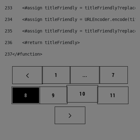
233
    <#assign titleFriendly = titleFriendly?replace(
234
    <#assign titleFriendly = URLEncoder.encode(titl
235
    <#assign titleFriendly = titleFriendly?replace(
236
    <#return titleFriendly> 
237
</#function> 
Página
Páginas intermedias U
Página
1
...
7
Página
10
Página
Página
Página
8
9
11