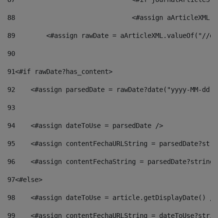
88
				<#assign aArticleXM
89
        <#assign rawDate = aArticleXML.valueOf("//dy
90
91
<#if rawDate?has_content> 
92
    <#assign parsedDate = rawDate?date("yyyy-MM-dd")
93
94
    <#assign dateToUse = parsedDate /> 
95
    <#assign contentFechaURLString = parsedDate?stri
96
    <#assign contentFechaString = parsedDate?string[
97
<#else> 
98
    <#assign dateToUse = article.getDisplayDate() />
99
    <#assign contentFechaURLString = dateToUse?strin