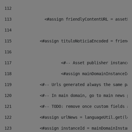
112
113
    		 <#assign friendlyContentURL = as
114
115
            <#assign tituloNoticiaEncoded = friendl
116
117
 			<#-- Asset publisher instanc
118
 			<#assign mainDomainInstanceI
119
            <#-- Urls generated always the same pag
120
            <#-- In main domain, go to main news pa
121
            <#-- TODO: remove once custom fields ar
122
            <#assign urlNews = languageUtil.get(loc
123
            <#assign instanceId = mainDomainInstanc