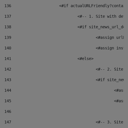
136
			<#if actualURLFriendly?contai
137
				<#-- 1. Site with 
138
				<#if site_news_url_
139
					<#assign u
140
					<#assign i
141
				<#else> 
142
					<#-- 2. S
143
					<#if site_
144
						<
145
						<
146
147
					<#-- 3. S