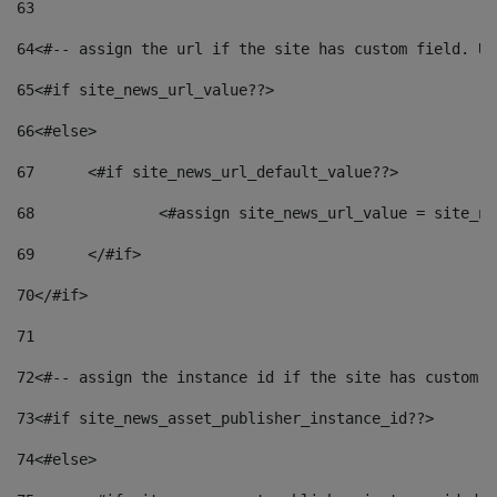
63
64
<#-- assign the url if the site has custom field. Us
65
<#if site_news_url_value??> 
66
<#else> 
67
	<#if site_news_url_default_value??> 
68
		<#assign site_news_url_value = site_n
69
	</#if> 
70
</#if> 
71
72
<#-- assign the instance id if the site has custom f
73
<#if site_news_asset_publisher_instance_id??> 
74
<#else> 