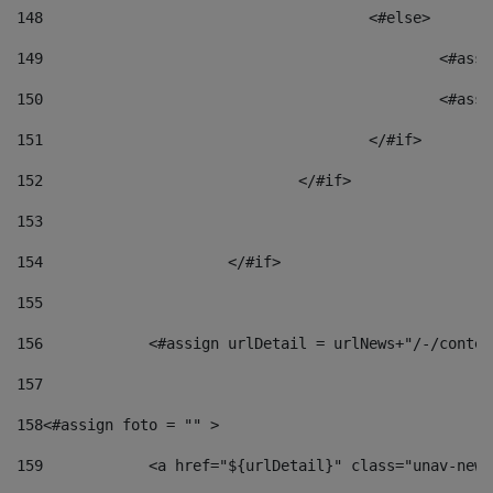
148
					<#else> 
149
						
150
						<
151
					</#if> 
152
				</#if> 
153
154
			</#if> 
155
156
            <#assign urlDetail = urlNews+"/-/conten
157
158
<#assign foto = "" > 
159
            <a href="${urlDetail}" class="unav-news