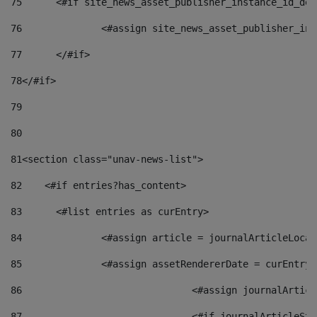
75
	<#if site_news_asset_publisher_instance_id_de
76
		<#assign site_news_asset_publisher_i
77
	</#if> 
78
</#if> 
79
80
81
<section class="unav-news-list"> 
82
    <#if entries?has_content> 
83
    	<#list entries as curEntry> 
84
    		<#assign article = journalArticleL
85
    		<#assign assetRendererDate = curEnt
86
				<#assign journalArt
87