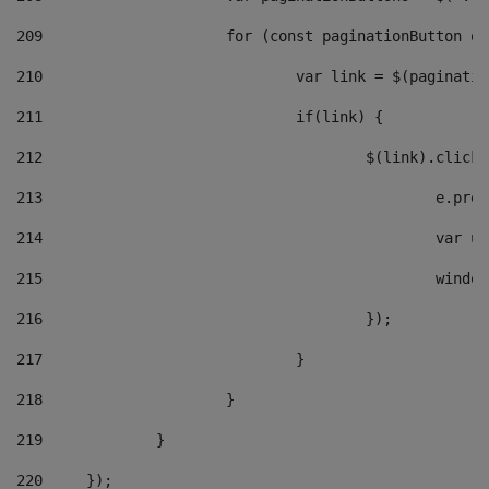
209
			for (const paginationButton 
210
				var link = $(paginat
211
				if(link) { 
212
					$(link).cli
213
						e
214
						v
215
						
216
					}); 
217
				} 
218
			} 
219
		} 
220
	}); 