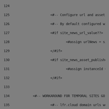
124
125
 			<#-- Configure url and asse
126
 			<#-- By default configured
127
			<#if site_news_url_value??> 
128
129
			</#if> 
130
			<#if site_news_asset_publishe
131
132
			</#if> 
133
134
            <#-- WORKAROUND FOR TEMPORAL SITES GO L
135
			<#-- lfr.cloud domain urls w