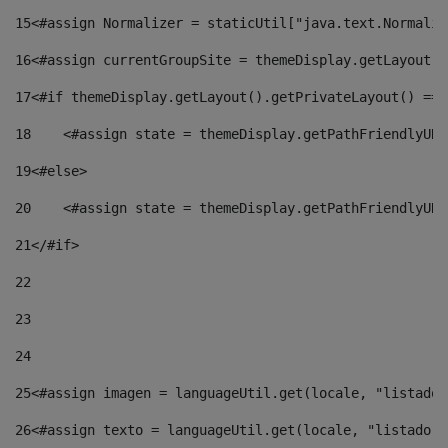
15
<#assign Normalizer = staticUtil["java.text.Normaliz
16
<#assign currentGroupSite = themeDisplay.getLayout()
17
<#if themeDisplay.getLayout().getPrivateLayout() == 
18
    <#assign state = themeDisplay.getPathFriendlyURL
19
<#else> 
20
    <#assign state = themeDisplay.getPathFriendlyURL
21
</#if> 
22
23
24
25
<#assign imagen = languageUtil.get(locale, "listado.
26
<#assign texto = languageUtil.get(locale, "listado.n