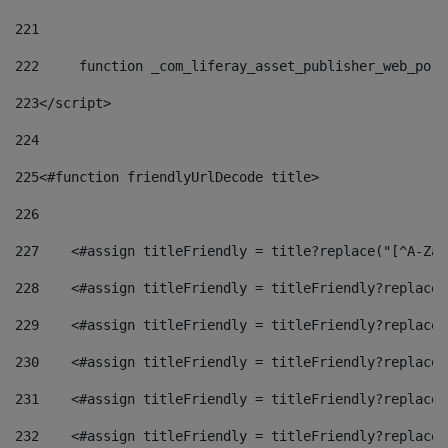
221
222
	function _com_liferay_asset_publisher_web_por
223
</script> 
224
225
<#function friendlyUrlDecode title> 
226
227
    <#assign titleFriendly = title?replace("[^A-Za-
228
    <#assign titleFriendly = titleFriendly?replace(
229
    <#assign titleFriendly = titleFriendly?replace(
230
    <#assign titleFriendly = titleFriendly?replace(
231
    <#assign titleFriendly = titleFriendly?replace(
232
    <#assign titleFriendly = titleFriendly?replace(