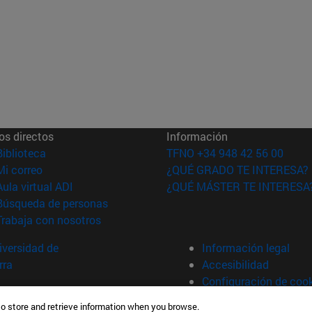
os directos
Información
(abre en nueva ventana)
Biblioteca
TFNO +34 948 42 56 00
(abre en nueva ventana)
Mi correo
¿QUÉ GRADO TE INTERESA?
(abre en nueva ventana)
Aula virtual ADI
¿QUÉ MÁSTER TE INTERESA
(abre en nueva ventana)
Búsqueda de personas
(abre en nueva ventana)
Trabaja con nosotros
versidad de
Información legal
rra
Accesibilidad
Configuración de coo
to store and retrieve information when you browse.