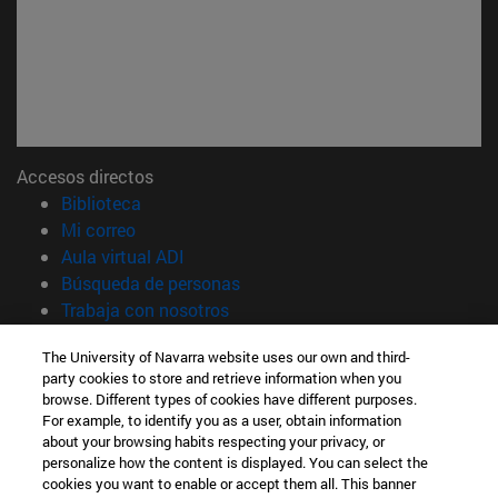
Accesos directos
(abre en nueva ventana)
Biblioteca
(abre en nueva ventana)
Mi correo
(abre en nueva ventana)
Aula virtual ADI
(abre en nueva ventana)
Búsqueda de personas
(abre en nueva ventana)
Trabaja con nosotros
Información
The University of Navarra website uses our own and third-
party cookies to store and retrieve information when you
TFNO +34 948 42 56 00
browse. Different types of cookies have different purposes.
¿QUÉ GRADO TE INTERESA?
For example, to identify you as a user, obtain information
¿QUÉ MÁSTER TE INTERESA?
about your browsing habits respecting your privacy, or
© Universidad de Navarra
personalize how the content is displayed. You can select the
cookies you want to enable or accept them all. This banner