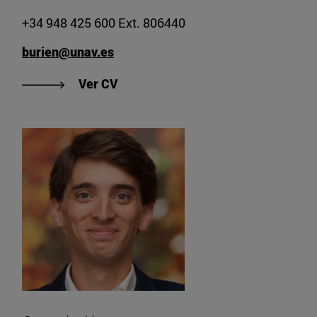
+34 948 425 600 Ext. 806440
burien@unav.es
"Ver CV de Begoña Urien"
Ver CV