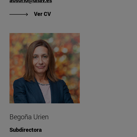
aosorio@unav.es
"Ver CV de Alfonso Osorio"
Ver CV
Begoña Urien
Subdirectora