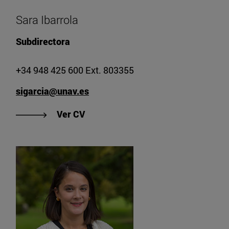
Sara Ibarrola
Subdirectora
+34 948 425 600 Ext. 803355
sigarcia@unav.es
"Ver CV de Sara Ibarrola"
Ver CV