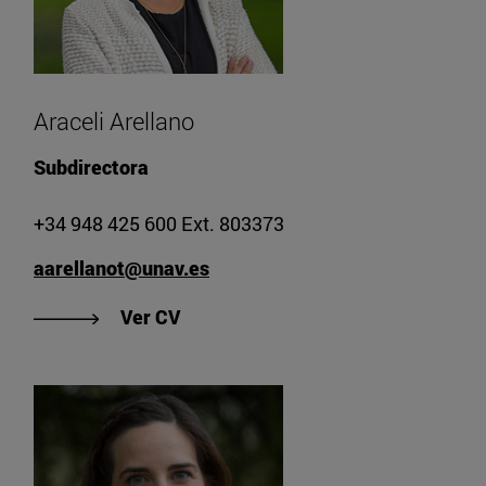
Araceli Arellano
Subdirectora
+34 948 425 600 Ext. 803373
aarellanot@unav.es
"Ver CV de Araceli Arellano"
Ver CV