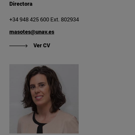
Directora
+34 948 425 600 Ext. 802934
masotes@unav.es
"Ver CV de Mª Ángeles Sotés"
Ver CV