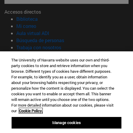
Accesos directos
(abre en nueva ventana)
Biblioteca
(abre en nueva ventana)
Mi correo
(abre en nueva ventana)
Aula virtual ADI
(abre en nueva ventana)
Búsqueda de personas
(abre en nueva ventana)
Trabaja con nosotros
Información
The University of Navarra website uses our own and third-
party cookies to store and retrieve information when you
TFNO +34 948 42 56 00
browse. Different types of cookies have different purposes.
¿QUÉ GRADO TE INTERESA?
For example, to identify you as a user, obtain information
¿QUÉ MÁSTER TE INTERESA?
about your browsing habits respecting your privacy, or
© Universidad de Navarra
personalize how the content is displayed. You can select the
cookies you want to enable or accept them all. This banner
Información legal
will remain active until you choose one of the two options.
For more detailed information about our cookies, please visit
Accesibilidad
our
Cookie Policy.
Configuración de cookies
Manage cookies
Localizador de campus