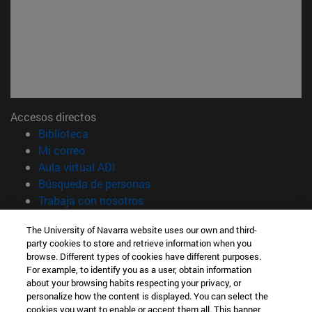
Accesos directos
(abre en nueva ventana)
Biblioteca
(abre en nueva ventana)
Mi correo
(abre en nueva ventana)
Aula virtual ADI
(abre en nueva ventana)
Búsqueda de personas
(abre en nueva ventana)
Trabaja con nosotros
Información
The University of Navarra website uses our own and third-
party cookies to store and retrieve information when you
TFNO +34 948 42 56 00
browse. Different types of cookies have different purposes.
¿QUÉ GRADO TE INTERESA?
For example, to identify you as a user, obtain information
¿QUÉ MÁSTER TE INTERESA?
about your browsing habits respecting your privacy, or
© Universidad de Navarra
personalize how the content is displayed. You can select the
cookies you want to enable or accept them all. This banner