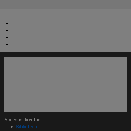
Accesos directos
(abre en nueva ventana)
Biblioteca