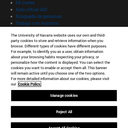
(abre en nueva ventana)
Mi correo
(abre en nueva ventana)
Aula virtual ADI
(abre en nueva ventana)
Búsqueda de personas
(abre en nueva ventana)
Trabaja con nosotros
Información
The University of Navarra website uses our own and third-
party cookies to store and retrieve information when you
TFNO +34 948 42 56 00
browse. Different types of cookies have different purposes.
¿QUÉ GRADO TE INTERESA?
For example, to identify you as a user, obtain information
¿QUÉ MÁSTER TE INTERESA?
about your browsing habits respecting your privacy, or
© Universidad de Navarra
personalize how the content is displayed. You can select the
cookies you want to enable or accept them all. This banner
Información legal
will remain active until you choose one of the two options.
For more detailed information about our cookies, please visit
Accesibilidad
our
Cookie Policy.
Configuración de cookies
Manage cookies
Localizador de campus
Reject All