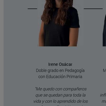
nzález
Irene Osácar
ervención
Doble grado en Pedagogía
M
icológica
con Educación Primaria
on haber
"Me quedo con compañeros
lase con
que se quedan para toda la
inf
usiones tan
vida y con lo aprendido de los
mi