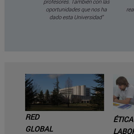
as mías.
profesores. También con las
a sonrisa en
oportunidades que nos ha
rea
xperiencia
dado esta Universidad"
el día uno"
RED
ÉTIC
GLOBAL
LABO