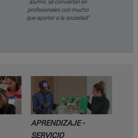
alumni, se convierten en
un punto de
profesionales con mucho
trayectoria
que aportar a la sociedad"
descub
pro
APRENDIZAJE -
SERVICIO