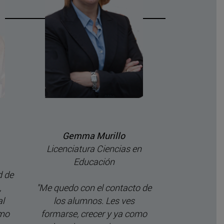
Gemma Murillo
Beatr
Licenciatura Ciencias en
Doble grad
Educación
con Educ
d de
,
"Me quedo con el contacto de
"Me que
al
los alumnos. Les ves
realizado
omo
formarse, crecer y ya como
internacion