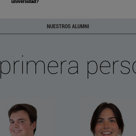
universidad?
NUESTROS ALUMNI
primera per