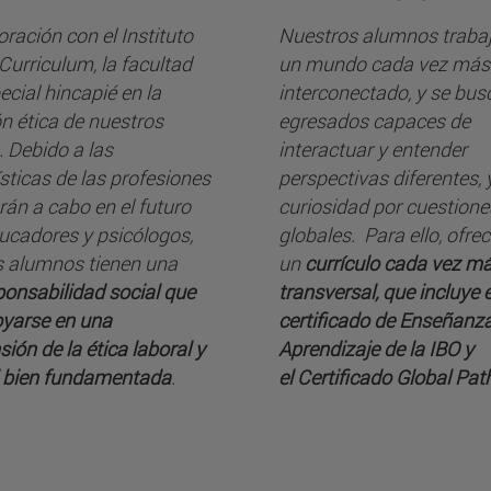
ración con el Instituto
Nuestros alumnos traba
Curriculum, la facultad
un mundo cada vez más
cial hincapié en la
interconectado, y se bus
n ética de nuestros
egresados capaces de
 Debido a las
interactuar y entender
sticas de las profesiones
perspectivas diferentes, 
rán a cabo en el futuro
curiosidad por cuestione
cadores y psicólogos,
globales. Para ello, ofr
 alumnos tienen una
un
currículo cada vez m
ponsabilidad social que
transversal, que incluye e
yarse en una
certificado de Enseñanza
ión de la ética laboral y
Aprendizaje de la IBO y
 bien fundamentada
.
el Certificado Global Pa