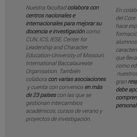
Nuestra facultad
colabora con
En colabo
centros nacionales e
del Core 
internacionales para mejorar su
hace espe
docencia e investigación
como:
formació
CUN, ICS, IESE, Center for
alumnos.
Leadership and Character
caracterí
Education-University of Missouri,
que lleva
International Baccalaureate
como edu
Organisation. También
nuestros
colabora
con varias asociaciones
gran
res
y cuenta con convenios
en más
debe apo
de 23 países
con las que se
comprens
gestionan intercambios
personal
académicos, cursos de verano y
proyectos de investigación.