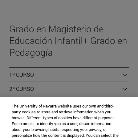
Grado en Magisterio de
Educación Infantil+ Grado en
Pedagogía
1º CURSO
2º CURSO
3º CURSO
The University of Navarra website uses our own and third-
party cookies to store and retrieve information when you
4º CURSO
browse. Different types of cookies have different purposes.
For example, to identify you as a user, obtain information
about your browsing habits respecting your privacy, or
5º CURSO
personalize how the content is displayed. You can select the