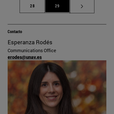
Página
Página
28
29
Contacto
Esperanza Rodés
Communications Office
erodes@unav.es