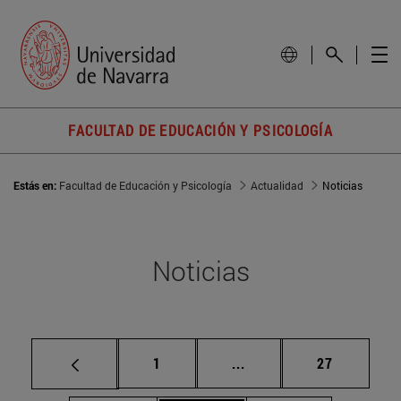
FACULTAD DE EDUCACIÓN Y PSICOLOGÍA
Estás en:
Facultad de Educación y Psicología
Actualidad
Noticias
Noticias
Página
Páginas intermedias Us
Página
1
...
27