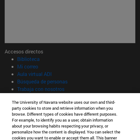
Accesos directos
(abre en nueva ventana)
Biblioteca
(abre en nueva ventana)
Mi correo
(abre en nueva ventana)
Aula virtual ADI
(abre en nueva ventana)
Búsqueda de personas
(abre en nueva ventana)
Trabaja con nosotros
Información
The University of Navarra website uses our own and third-
party cookies to store and retrieve information when you
TFNO +34 948 42 56 00
browse. Different types of cookies have different purposes.
¿QUÉ GRADO TE INTERESA?
For example, to identify you as a user, obtain information
¿QUÉ MÁSTER TE INTERESA?
about your browsing habits respecting your privacy, or
© Universidad de Navarra
personalize how the content is displayed. You can select the
cookies you want to enable or accept them all. This banner