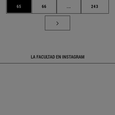
Página
Página
Páginas intermedias U
Página
65
66
...
243
LA FACULTAD EN INSTAGRAM