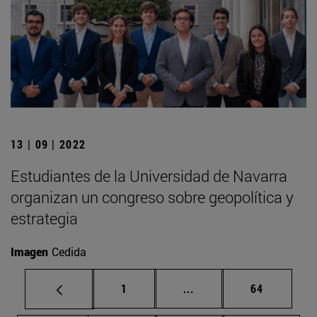
13 | 09 | 2022
Estudiantes de la Universidad de Navarra
organizan un congreso sobre geopolítica y
estrategia
Imagen
Cedida
Página
Páginas intermedias Us
Página
1
...
64