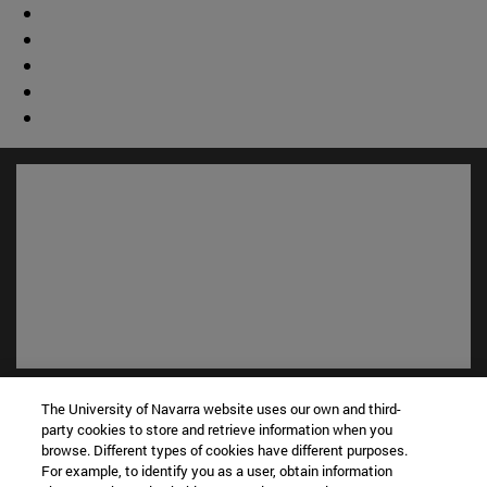
Accesos directos
The University of Navarra website uses our own and third-
(abre en nueva ventana)
Biblioteca
party cookies to store and retrieve information when you
(abre en nueva ventana)
Mi correo
browse. Different types of cookies have different purposes.
For example, to identify you as a user, obtain information
(abre en nueva ventana)
Aula virtual ADI