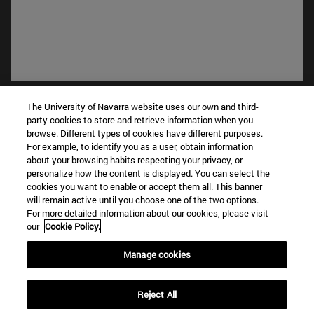
Accesos directos
The University of Navarra website uses our own and third-
(abre en nueva ventana)
Biblioteca
party cookies to store and retrieve information when you
(abre en nueva ventana)
Mi correo
browse. Different types of cookies have different purposes.
For example, to identify you as a user, obtain information
(abre en nueva ventana)
Aula virtual ADI
about your browsing habits respecting your privacy, or
(abre en nueva ventana)
Búsqueda de personas
personalize how the content is displayed. You can select the
(abre en nueva ventana)
Trabaja con nosotros
cookies you want to enable or accept them all. This banner
will remain active until you choose one of the two options.
Información
For more detailed information about our cookies, please visit
our
Cookie Policy.
TFNO +34 948 42 56 00
¿QUÉ GRADO TE INTERESA?
Manage cookies
¿QUÉ MÁSTER TE INTERESA?
© Universidad de Navarra
Reject All
Información legal