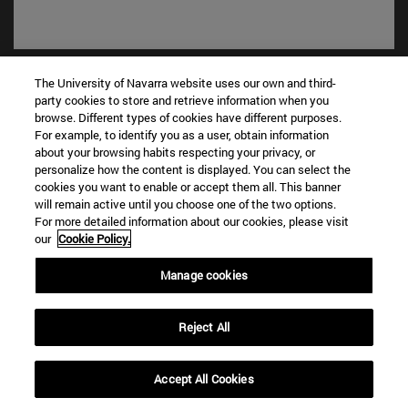
Accesos directos
The University of Navarra website uses our own and third-
(abre en nueva ventana)
Biblioteca
party cookies to store and retrieve information when you
(abre en nueva ventana)
Mi correo
browse. Different types of cookies have different purposes.
For example, to identify you as a user, obtain information
(abre en nueva ventana)
Aula virtual ADI
about your browsing habits respecting your privacy, or
(abre en nueva ventana)
Búsqueda de personas
personalize how the content is displayed. You can select the
(abre en nueva ventana)
Trabaja con nosotros
cookies you want to enable or accept them all. This banner
will remain active until you choose one of the two options.
Información
For more detailed information about our cookies, please visit
our
Cookie Policy.
TFNO +34 948 42 56 00
¿QUÉ GRADO TE INTERESA?
Manage cookies
¿QUÉ MÁSTER TE INTERESA?
© Universidad de Navarra
Reject All
Información legal
Accesibilidad
Accept All Cookies
Configuración de cookies