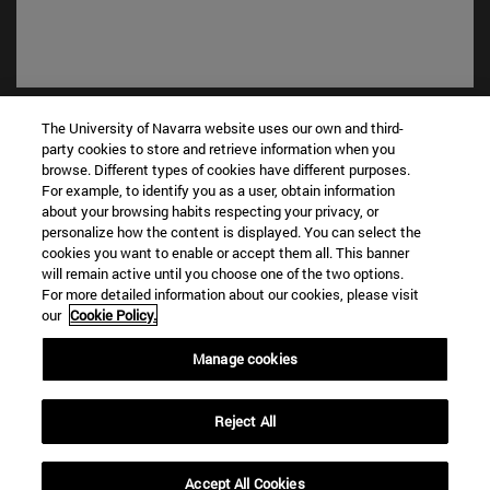
Accesos directos
The University of Navarra website uses our own and third-
(abre en nueva ventana)
Biblioteca
party cookies to store and retrieve information when you
(abre en nueva ventana)
Mi correo
browse. Different types of cookies have different purposes.
For example, to identify you as a user, obtain information
(abre en nueva ventana)
Aula virtual ADI
about your browsing habits respecting your privacy, or
(abre en nueva ventana)
Búsqueda de personas
personalize how the content is displayed. You can select the
(abre en nueva ventana)
Trabaja con nosotros
cookies you want to enable or accept them all. This banner
will remain active until you choose one of the two options.
Información
For more detailed information about our cookies, please visit
our
Cookie Policy.
TFNO +34 948 42 56 00
¿QUÉ GRADO TE INTERESA?
Manage cookies
¿QUÉ MÁSTER TE INTERESA?
© Universidad de Navarra
Reject All
Información legal
Accesibilidad
Accept All Cookies