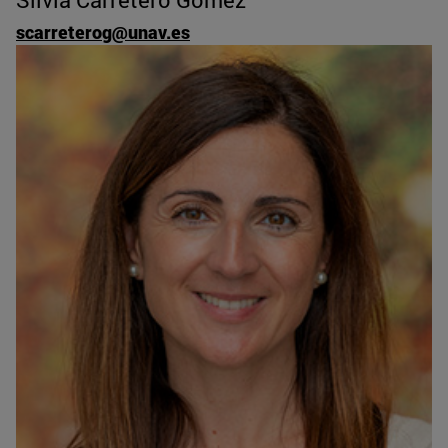
scarreterog@unav.es