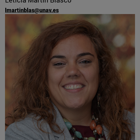
lmartinblas@unav.es