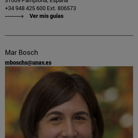
31009 Pamplona, España
+34 948 425 600 Ext. 806573
Ver mis guías
Mar Bosch
mboschs@unav.es