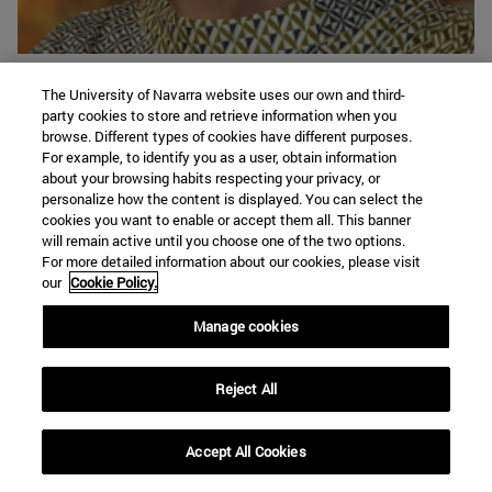
Universidad de Navarra
The University of Navarra website uses our own and third-
party cookies to store and retrieve information when you
31009 Pamplona, España
browse. Different types of cookies have different purposes.
+34 948 425 600 Ext. 806262
For example, to identify you as a user, obtain information
Ver mis guías
about your browsing habits respecting your privacy, or
personalize how the content is displayed. You can select the
cookies you want to enable or accept them all. This banner
Geografía
will remain active until you choose one of the two options.
For more detailed information about our cookies, please visit
our
Cookie Policy.
Leticia Martín Blasco
Manage cookies
lmartinblas@unav.es
Reject All
Accept All Cookies