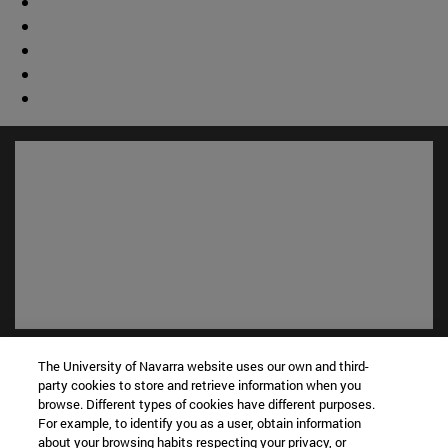
Accesos directos
The University of Navarra website uses our own and third-
(abre en nueva ventana)
Biblioteca
party cookies to store and retrieve information when you
(abre en nueva ventana)
Mi correo
browse. Different types of cookies have different purposes.
For example, to identify you as a user, obtain information
(abre en nueva ventana)
Aula virtual ADI
about your browsing habits respecting your privacy, or