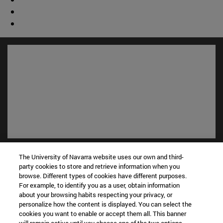
Accesos directos
The University of Navarra website uses our own and third-
(abre en nueva ventana)
Biblioteca
party cookies to store and retrieve information when you
(abre en nueva ventana)
Mi correo
browse. Different types of cookies have different purposes.
For example, to identify you as a user, obtain information
(abre en nueva ventana)
Aula virtual ADI
about your browsing habits respecting your privacy, or
(abre en nueva ventana)
Búsqueda de personas
personalize how the content is displayed. You can select the
(abre en nueva ventana)
Trabaja con nosotros
cookies you want to enable or accept them all. This banner