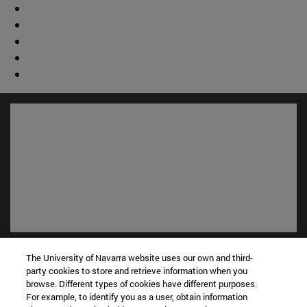
Accesos directos
The University of Navarra website uses our own and third-
(abre en nueva ventana)
Biblioteca
party cookies to store and retrieve information when you
(abre en nueva ventana)
Mi correo
browse. Different types of cookies have different purposes.
For example, to identify you as a user, obtain information
(abre en nueva ventana)
Aula virtual ADI