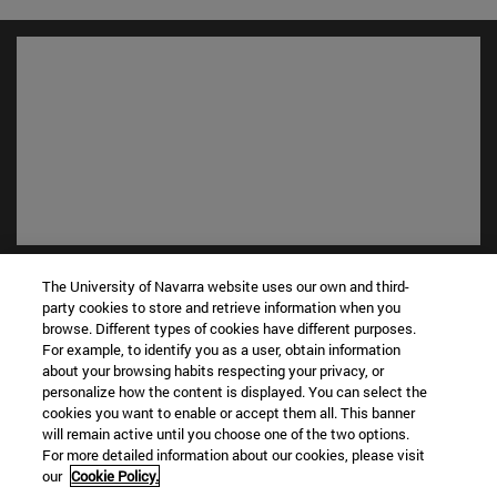
Accesos directos
The University of Navarra website uses our own and third-
(abre en nueva ventana)
Biblioteca
party cookies to store and retrieve information when you
(abre en nueva ventana)
Mi correo
browse. Different types of cookies have different purposes.
For example, to identify you as a user, obtain information
(abre en nueva ventana)
Aula virtual ADI
about your browsing habits respecting your privacy, or
(abre en nueva ventana)
Búsqueda de personas
personalize how the content is displayed. You can select the
(abre en nueva ventana)
Trabaja con nosotros
cookies you want to enable or accept them all. This banner
will remain active until you choose one of the two options.
Información
For more detailed information about our cookies, please visit
our
Cookie Policy.
TFNO +34 948 42 56 00