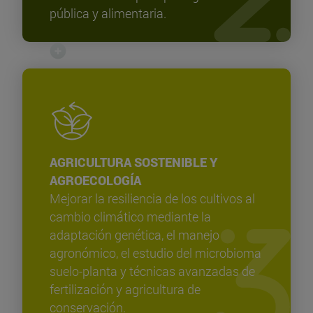
pública y alimentaria.
AGRICULTURA SOSTENIBLE Y
AGROECOLOGÍA
Mejorar la resiliencia de los cultivos al
cambio climático mediante la
adaptación genética, el manejo
agronómico, el estudio del microbioma
suelo-planta y técnicas avanzadas de
fertilización y agricultura de
conservación.