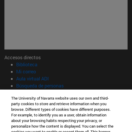
Accesos directos
(abre en nueva ventana)
Biblioteca
(abre en nueva ventana)
Mi correo
(abre en nueva ventana)
Aula virtual ADI
(abre en nueva ventana)
Búsqueda de personas
(abre en nueva ventana)
Trabaja con nosotros
The University of Navarra website uses our own and third-
party cookies to store and retrieve information when you
Información
browse. Different types of cookies have different purposes.
TFNO +34 948 42 56 14
For example, to identify you as a user, obtain information
¿QUÉ GRADO TE INTERESA?
about your browsing habits respecting your privacy, or
¿QUÉ MÁSTER TE INTERESA?
personalize how the content is displayed. You can select the
cookies you want to enable or accept them all. This banner