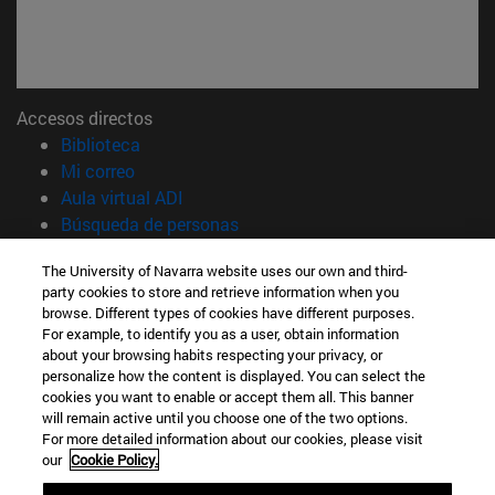
Accesos directos
(abre en nueva ventana)
Biblioteca
(abre en nueva ventana)
Mi correo
(abre en nueva ventana)
Aula virtual ADI
(abre en nueva ventana)
Búsqueda de personas
(abre en nueva ventana)
Trabaja con nosotros
The University of Navarra website uses our own and third-
party cookies to store and retrieve information when you
Información
browse. Different types of cookies have different purposes.
TFNO +34 948 42 56 14
For example, to identify you as a user, obtain information
¿QUÉ GRADO TE INTERESA?
about your browsing habits respecting your privacy, or
¿QUÉ MÁSTER TE INTERESA?
personalize how the content is displayed. You can select the
cookies you want to enable or accept them all. This banner
© Universidad de Navarra
will remain active until you choose one of the two options.
For more detailed information about our cookies, please visit
Información legal
our
Cookie Policy.
Accesibilidad