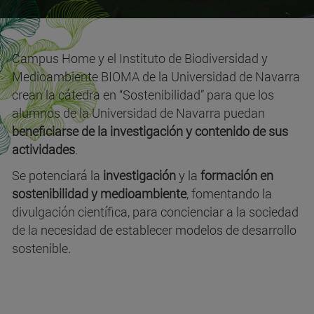
Campus Home y el Instituto de Biodiversidad y
Medioambiente BIOMA de la Universidad de Navarra
crean la cátedra en “Sostenibilidad” para que los
alumnos de la Universidad de Navarra puedan
beneficiarse de la investigación y contenido de sus
actividades
.
Se potenciará la
investigación
y la
formación en
sostenibilidad y medioambiente
, fomentando la
divulgación científica, para concienciar a la sociedad
de la necesidad de establecer modelos de desarrollo
sostenible.