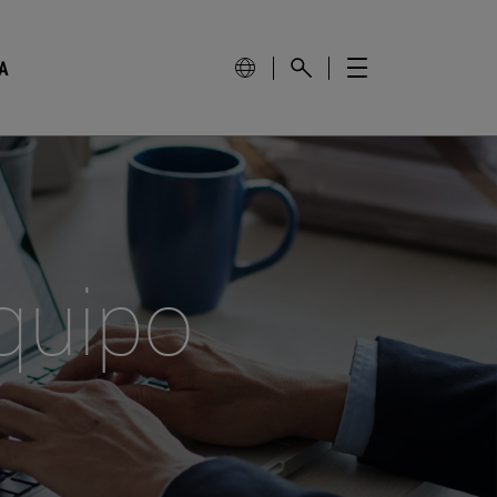
A
quipo