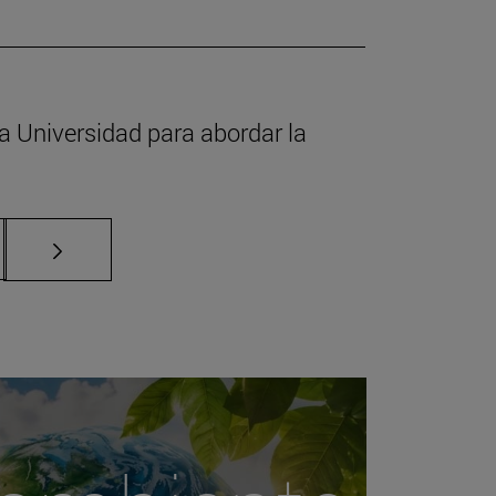
 Universidad para abordar la
ias Use TAB para desplazarse.
a