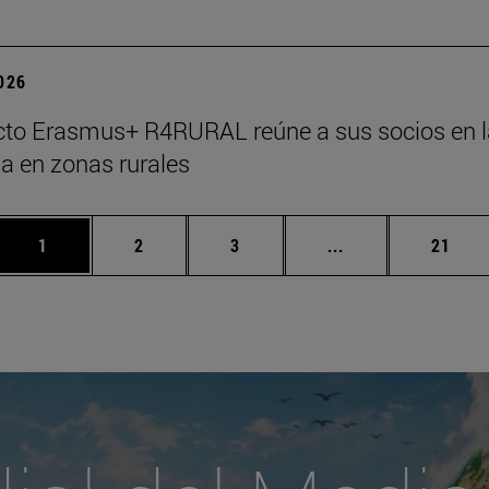
2026
cto Erasmus+ R4RURAL reúne a sus socios en la
cia en zonas rurales
Página
Página
Página
Páginas intermed
Págin
1
2
3
...
21