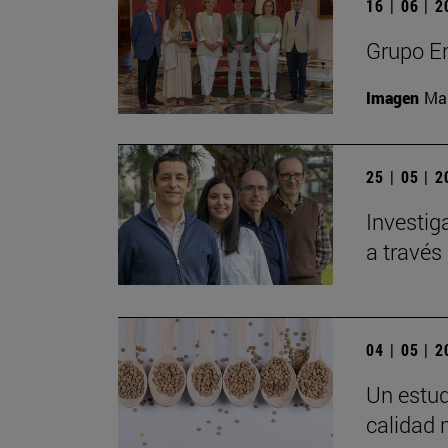
16 | 06 | 
Grupo En
Imagen
Man
25 | 05 | 
Investig
a través 
04 | 05 | 
Un estud
calidad 