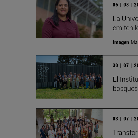
06 | 08 | 
La Unive
emiten l
Imagen
Man
30 | 07 | 
El Insti
bosques
03 | 07 | 
Transfor