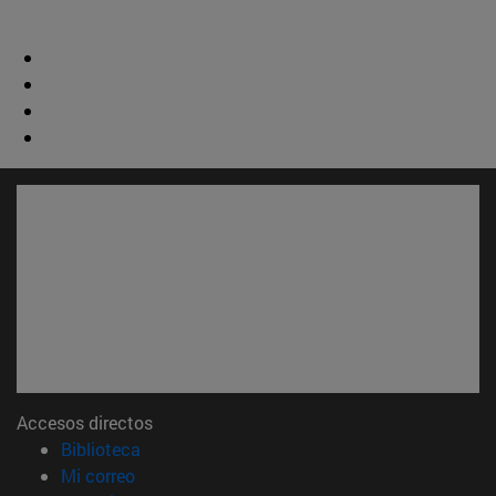
Accesos directos
(abre en nueva ventana)
Biblioteca
(abre en nueva ventana)
Mi correo