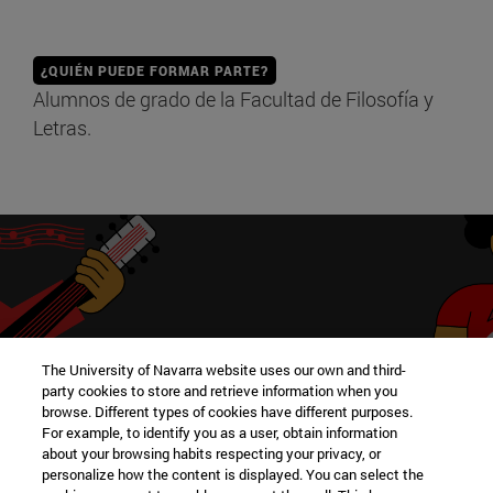
¿QUIÉN PUEDE FORMAR PARTE?
Alumnos de grado de la Facultad de Filosofía y
Letras.
Conoce otros clubes de la
The University of Navarra website uses our own and third-
party cookies to store and retrieve information when you
Facultad
browse. Different types of cookies have different purposes.
For example, to identify you as a user, obtain information
about your browsing habits respecting your privacy, or
personalize how the content is displayed. You can select the