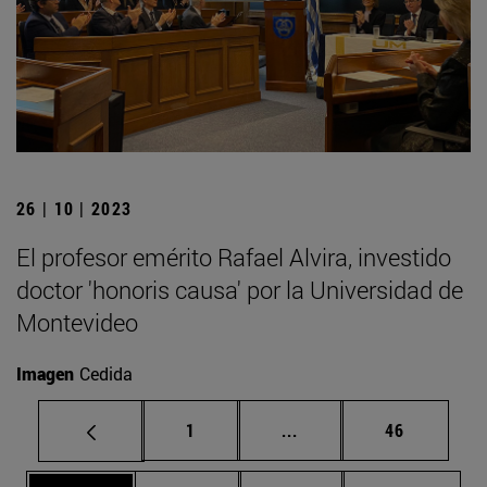
26 | 10 | 2023
El profesor emérito Rafael Alvira, investido
doctor 'honoris causa' por la Universidad de
Montevideo
Imagen
Cedida
Página
Páginas intermedias Us
Página
1
...
46