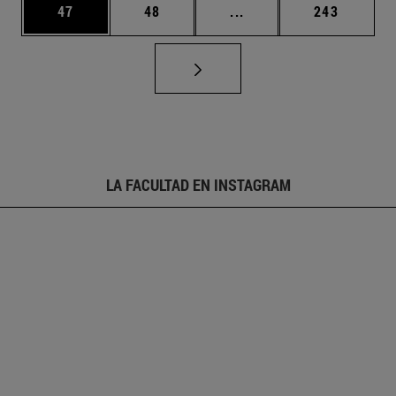
Página
Página
Páginas intermedias U
Página
47
48
...
243
LA FACULTAD EN INSTAGRAM