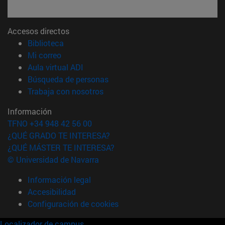
Accesos directos
(abre en nueva ventana)
Biblioteca
(abre en nueva ventana)
Mi correo
(abre en nueva ventana)
Aula virtual ADI
(abre en nueva ventana)
Búsqueda de personas
(abre en nueva ventana)
Trabaja con nosotros
Información
TFNO +34 948 42 56 00
¿QUÉ GRADO TE INTERESA?
¿QUÉ MÁSTER TE INTERESA?
© Universidad de Navarra
Información legal
Accesibilidad
Configuración de cookies
Localizador de campus