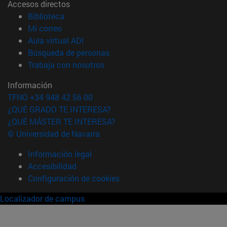
Accesos directos
(abre en nueva ventana)
Biblioteca
(abre en nueva ventana)
Mi correo
(abre en nueva ventana)
Aula virtual ADI
(abre en nueva ventana)
Búsqueda de personas
(abre en nueva ventana)
Trabaja con nosotros
Información
TFNO +34 948 42 56 00
¿QUÉ GRADO TE INTERESA?
¿QUÉ MÁSTER TE INTERESA?
© Universidad de Navarra
Información legal
Accesibilidad
Configuración de cookies
Localizador de campus