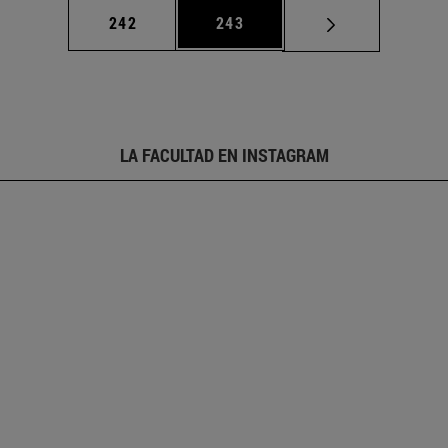
Página
Página
242
243
LA FACULTAD EN INSTAGRAM