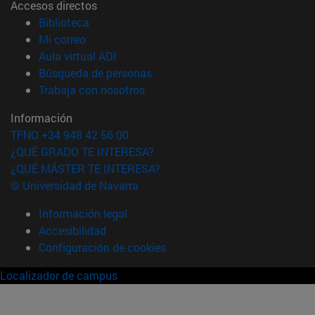
Accesos directos
(abre en nueva ventana)
Biblioteca
(abre en nueva ventana)
Mi correo
(abre en nueva ventana)
Aula virtual ADI
(abre en nueva ventana)
Búsqueda de personas
(abre en nueva ventana)
Trabaja con nosotros
Información
TFNO +34 948 42 56 00
¿QUÉ GRADO TE INTERESA?
¿QUÉ MÁSTER TE INTERESA?
© Universidad de Navarra
Información legal
Accesibilidad
Configuración de cookies
Localizador de campus