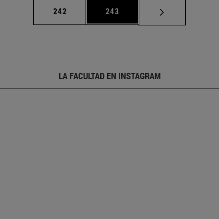
Página
Página
242
243
LA FACULTAD EN INSTAGRAM