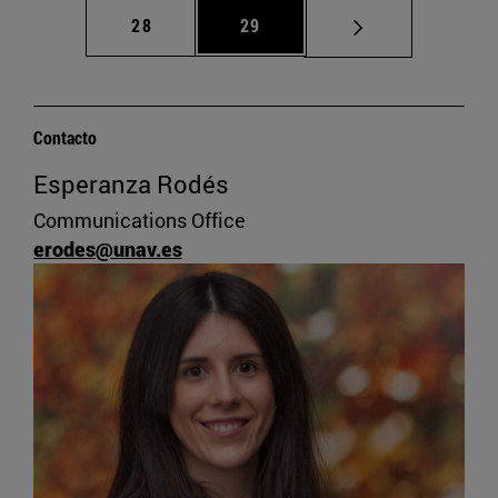
Página
Página
28
29
Contacto
Esperanza Rodés
Communications Office
erodes@unav.es