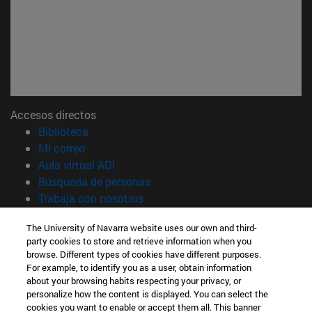
Accesos directos
(abre en nueva ventana)
Biblioteca
(abre en nueva ventana)
Mi correo
(abre en nueva ventana)
Aula virtual ADI
(abre en nueva ventana)
Búsqueda de personas
(abre en nueva ventana)
Trabaja con nosotros
Información
The University of Navarra website uses our own and third-
party cookies to store and retrieve information when you
TFNO +34 948 42 56 00
browse. Different types of cookies have different purposes.
¿QUÉ GRADO TE INTERESA?
For example, to identify you as a user, obtain information
¿QUÉ MÁSTER TE INTERESA?
about your browsing habits respecting your privacy, or
© Universidad de Navarra
personalize how the content is displayed. You can select the
cookies you want to enable or accept them all. This banner