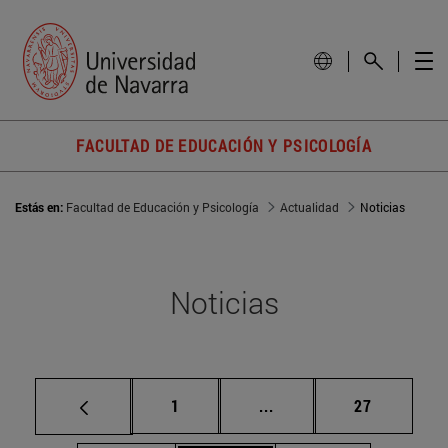
FACULTAD DE EDUCACIÓN Y PSICOLOGÍA
Estás en:
Facultad de Educación y Psicología
Actualidad
Noticias
Noticias
Página
Páginas intermedias Us
Página
1
...
27