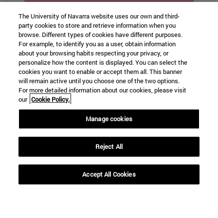
En un mundo dinámico
The University of Navarra website uses our own and third-
y cambiante, el
party cookies to store and retrieve information when you
marketing es clave
browse. Different types of cookies have different purposes.
para conectar a las
For example, to identify you as a user, obtain information
marcas con sus
about your browsing habits respecting your privacy, or
públicos. En este
personalize how the content is displayed. You can select the
grado, te formarás para
cookies you want to enable or accept them all. This banner
poder desarrollar
will remain active until you choose one of the two options.
estrategias
For more detailed information about our cookies, please visit
innovadoras, gestionar
our
Cookie Policy.
marcas y analizar
mercados, con un
Manage cookies
enfoque ético y
humano.
Reject All
Accept All Cookies
→
Descargar dossier