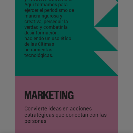
Aquí formamos para
ejercer el periodismo de
manera rigurosa y
creativa, perseguir la
verdad y combatir la
desinformación,
haciendo un uso ético
de las últimas
herramientas
tecnológicas.
MARKETING
Convierte ideas en acciones
estratégicas que conectan con las
personas