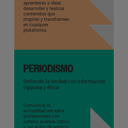
aprenderás a idear,
desarrollar y realizar
contenidos que
inspiren y transformen
en cualquier
plataforma.
PERIODISMO
Defiende la verdad con información
rigurosa y ética
Comunicar la
actualidad necesita
profesionales con
criterio, análisis crítico
y vocación de servicio.