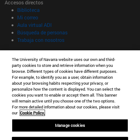
Accesos directos
(abre en nueva ventana)
Biblioteca
(abre en nueva ventana)
Mi correo
(abre en nueva ventana)
Aula virtual ADI
(abre en nueva ventana)
Búsqueda de personas
(abre en nueva ventana)
Trabaja con nosotros
Información
The University of Navarra website uses our own and third-
TFNO +34 948 42 56 00
party cookies to store and retrieve information when you
¿QUÉ GRADO TE INTERESA?
browse. Different types of cookies have different purposes.
¿QUÉ MÁSTER TE INTERESA?
For example, to identify you as a user, obtain information
© Universidad de Navarra
about your browsing habits respecting your privacy, or
personalize how the content is displayed. You can select the
Información legal
cookies you want to enable or accept them all. This banner
will remain active until you choose one of the two options.
Accesibilidad
For more detailed information about our cookies, please visit
Configuración de cookies
our
Cookie Policy.
Localizador de campus
Manage cookies