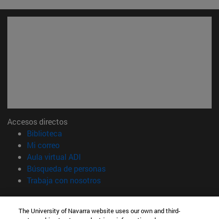
Accesos directos
(abre en nueva ventana)
Biblioteca
(abre en nueva ventana)
Mi correo
(abre en nueva ventana)
Aula virtual ADI
(abre en nueva ventana)
Búsqueda de personas
(abre en nueva ventana)
Trabaja con nosotros
Información
The University of Navarra website uses our own and third-
TFNO +34 948 42 56 00