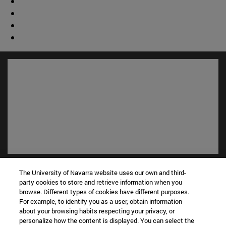
Accesos directos
The University of Navarra website uses our own and third-
(abre en nueva ventana)
Biblioteca
party cookies to store and retrieve information when you
(abre en nueva ventana)
Mi correo
browse. Different types of cookies have different purposes.
For example, to identify you as a user, obtain information
(abre en nueva ventana)
Aula virtual ADI
about your browsing habits respecting your privacy, or
(abre en nueva ventana)
Búsqueda de personas
personalize how the content is displayed. You can select the