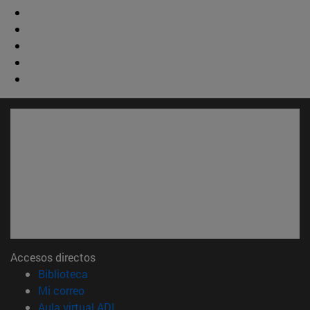
Accesos directos
(abre en nueva ventana)
Biblioteca
(abre en nueva ventana)
Mi correo
(abre en nueva ventana)
Aula virtual ADI