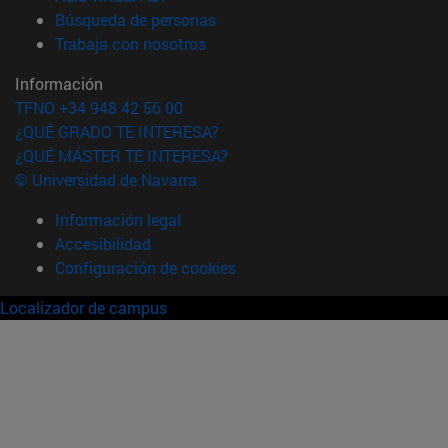
(abre en nueva ventana)
Búsqueda de personas
(abre en nueva ventana)
Trabaja con nosotros
Información
TFNO +34 948 42 56 00
¿QUÉ GRADO TE INTERESA?
¿QUÉ MÁSTER TE INTERESA?
© Universidad de Navarra
Información legal
Accesibilidad
Configuración de cookies
Localizador de campus