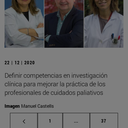
22 | 12 | 2020
Definir competencias en investigación
clínica para mejorar la práctica de los
profesionales de cuidados paliativos
Imagen
Manuel Castells
Página
Páginas intermedias Us
Página
1
...
37