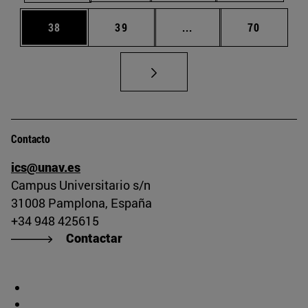
Página
Página
Páginas intermedias U
Página
38
39
...
70
Contacto
ics@unav.es
Campus Universitario s/n
31008 Pamplona, España
+34 948 425615
Contactar