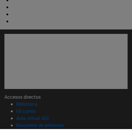
Accesos directos
(abre en nueva ventana)
Biblioteca
(abre en nueva ventana)
Mi correo
(abre en nueva ventana)
Aula virtual ADI
(abre en nueva ventana)
Búsqueda de personas
(abre en nueva ventana)