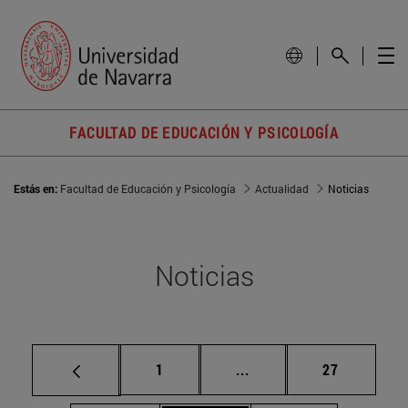
FACULTAD DE EDUCACIÓN Y PSICOLOGÍA
Estás en:
Facultad de Educación y Psicología
Actualidad
Noticias
Noticias
Página
Páginas intermedias Us
Página
1
...
27