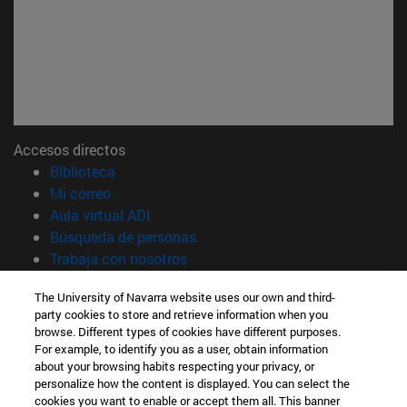
Accesos directos
(abre en nueva ventana)
Biblioteca
(abre en nueva ventana)
Mi correo
(abre en nueva ventana)
Aula virtual ADI
(abre en nueva ventana)
Búsqueda de personas
(abre en nueva ventana)
Trabaja con nosotros
Información
The University of Navarra website uses our own and third-
party cookies to store and retrieve information when you
TFNO +34 948 42 56 00
browse. Different types of cookies have different purposes.
¿QUÉ GRADO TE INTERESA?
For example, to identify you as a user, obtain information
¿QUÉ MÁSTER TE INTERESA?
about your browsing habits respecting your privacy, or
© Universidad de Navarra
personalize how the content is displayed. You can select the
cookies you want to enable or accept them all. This banner