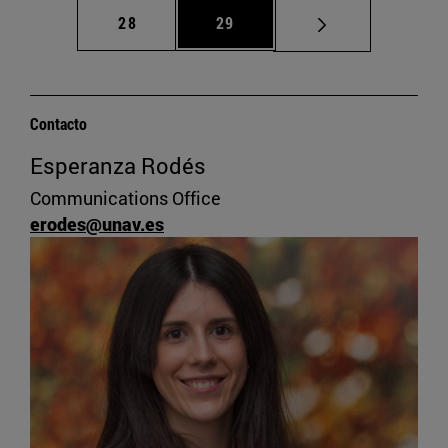
Página
Página
28
29
Contacto
Esperanza Rodés
Communications Office
erodes@unav.es