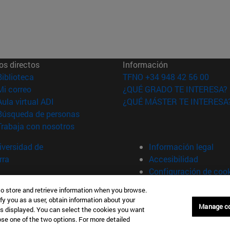
os directos
Información
(abre en nueva ventana)
Biblioteca
TFNO +34 948 42 56 00
(abre en nueva ventana)
Mi correo
¿QUÉ GRADO TE INTERESA?
(abre en nueva ventana)
Aula virtual ADI
¿QUÉ MÁSTER TE INTERESA
(abre en nueva ventana)
Búsqueda de personas
(abre en nueva ventana)
Trabaja con nosotros
versidad de
Información legal
rra
Accesibilidad
Configuración de coo
to store and retrieve information when you browse.
fy you as a user, obtain information about your
plona (España)
Manage c
is displayed. You can select the cookies you want
oose one of the two options. For more detailed