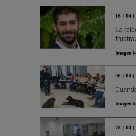
16 | 04 
La rela
frustra
Imagen
M
06 | 04 
Cuando 
Imagen
M
28 | 03 