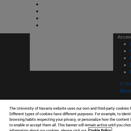
Acces
© Uni
Nava
The University of Navarra website uses our own and third-party cookies 
Contacto
Different types of cookies have different purposes. For example, to identi
Edificio Ismael Sánchez Bella<br /> 31009 Pam
browsing habits respecting your privacy, or personalize how the content 
to enable or accept them all. This banner will remain active until you ch
T.
+34 948 42 56 00
sec_educa_psico@unav.es
information about our cookies, please visit our
Cookie Policy.