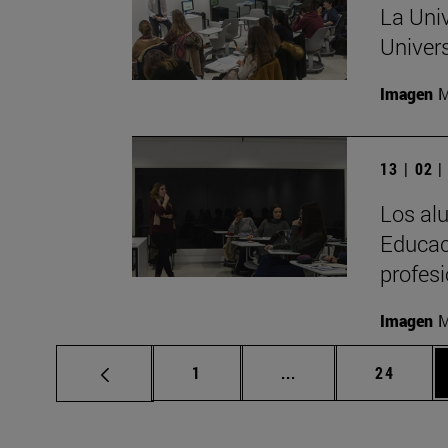
La Uni
Univers
Imagen
M
13 | 02 
Los al
Educac
profesi
Imagen
M
Página
Páginas intermedias
Página
1
...
24