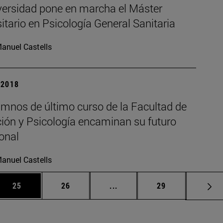
versidad pone en marcha el Máster
itario en Psicología General Sanitaria
anuel Castells
| 2018
umnos de último curso de la Facultad de
ión y Psicología encaminan su futuro
onal
anuel Castells
 Use TAB para desplazarse.
Página
Página
Páginas intermedias Use TA
Página
25
26
...
29