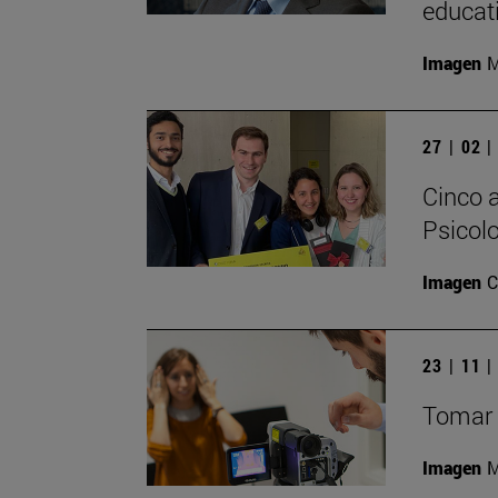
educat
Imagen
M
27 | 02 
Cinco 
Psicol
Imagen
C
23 | 11 
Tomar l
Imagen
M