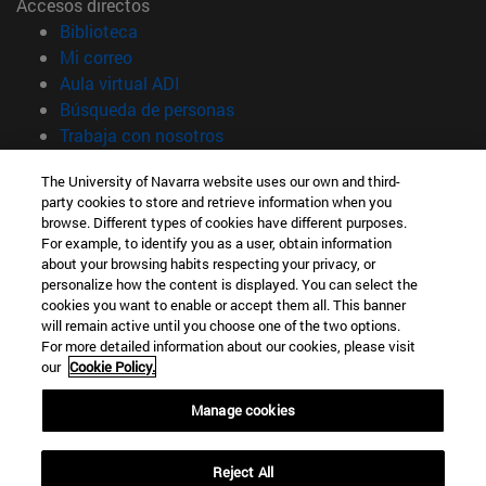
Accesos directos
(abre en nueva ventana)
Biblioteca
(abre en nueva ventana)
Mi correo
(abre en nueva ventana)
Aula virtual ADI
(abre en nueva ventana)
Búsqueda de personas
(abre en nueva ventana)
Trabaja con nosotros
Información
The University of Navarra website uses our own and third-
party cookies to store and retrieve information when you
TFNO +34 948 42 56 00
browse. Different types of cookies have different purposes.
¿QUÉ GRADO TE INTERESA?
For example, to identify you as a user, obtain information
¿QUÉ MÁSTER TE INTERESA?
about your browsing habits respecting your privacy, or
© Universidad de Navarra
personalize how the content is displayed. You can select the
cookies you want to enable or accept them all. This banner
Información legal
will remain active until you choose one of the two options.
For more detailed information about our cookies, please visit
Accesibilidad
our
Cookie Policy.
Configuración de cookies
Manage cookies
Localizador de campus
Reject All