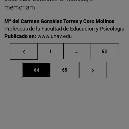
memoriam
Mª del Carmen González Torres y Coro Molinos
Profesoas de la Facultad de Educación y Psicología
Publicado en:
www.unav.edu
Página
Páginas intermedias Us
Página
1
...
63
Página
Página
64
65