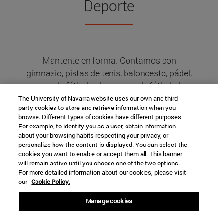
Deporte
Mantente en forma. Contamos con
gimnasio, pistas de tenis, baloncesto, pádel,
squash, fútbol sala, campo de fútbol, de
rugby… Utiliza las
instalaciones deportivas
The University of Navarra website uses our own and third-
party cookies to store and retrieve information when you
de la Universidad sin tener que moverte del
browse. Different types of cookies have different purposes.
campus
.
For example, to identify you as a user, obtain information
about your browsing habits respecting your privacy, or
personalize how the content is displayed. You can select the
cookies you want to enable or accept them all. This banner
DEPORTES
will remain active until you choose one of the two options.
For more detailed information about our cookies, please visit
our
Cookie Policy.
Manage cookies