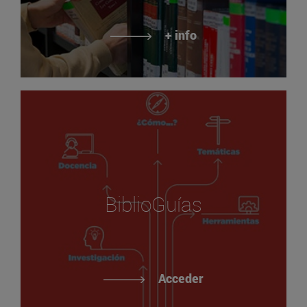
+ info
BiblioGuías
Acceder