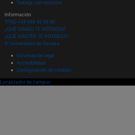
(abre en nueva ventana)
Trabaja con nosotros
Información
TFNO +34 948 42 56 00
¿QUÉ GRADO TE INTERESA?
¿QUÉ MÁSTER TE INTERESA?
© Universidad de Navarra
Información legal
Accesibilidad
Configuración de cookies
Localizador de campus