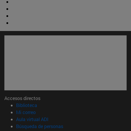
Accesos directos
(abre en nueva ventana)
Biblioteca
(abre en nueva ventana)
Mi correo
(abre en nueva ventana)
Aula virtual ADI
(abre en nueva ventana)
Búsqueda de personas