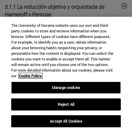
3.1.1 La reducción objetiva y orquestada de
Hameroff y Penrose
The University of Navarra website uses our own and third-
Probablemente, la teoría abajo-arriba de la
party cookies to store and retrieve information when you
browse. Different types of cookies have different purposes.
conciencia cuántica más conocida es la hipótesis de
For example, to identify you as a user, obtain information
Penrose y Hameroff de que las tubulinas de los
about your browsing habits respecting your privacy, or
microtúbulos —polímeros de proteínas con forma de
personalize how the content is displayed. You can select the
cookies you want to enable or accept them all. This banner
filamento presentes en el citoesqueleto de las
will remain active until you choose one of the two options.
neuronas— llevan a cabo computaciones cuánticas
For more detailed information about our cookies, please visit
our
Cookie Policy.
(Hameroff y Penrose 1996; 2014; Hameroff 2007;
Penrose y Hameroff 2011). El motivo aducido por
Manage cookies
Penrose para recurrir a la MC no es que su intrínseca
aleatoriedad dé espacio para que la causación
Reject All
mental sea eficaz. Su punto de partida conceptual es
que la emergencia de un acto consciente es un
Accept All Cookies
proceso que no puede ser descrito de manera
algorítmica. Hameroff, por su parte, comprendió que