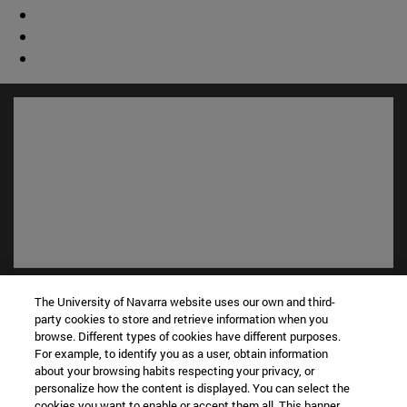
Accesos directos
The University of Navarra website uses our own and third-
(abre en nueva ventana)
Biblioteca
party cookies to store and retrieve information when you
(abre en nueva ventana)
Mi correo
browse. Different types of cookies have different purposes.
For example, to identify you as a user, obtain information
(abre en nueva ventana)
Aula virtual ADI
about your browsing habits respecting your privacy, or
(abre en nueva ventana)
Búsqueda de personas
personalize how the content is displayed. You can select the
(abre en nueva ventana)
Trabaja con nosotros
cookies you want to enable or accept them all. This banner